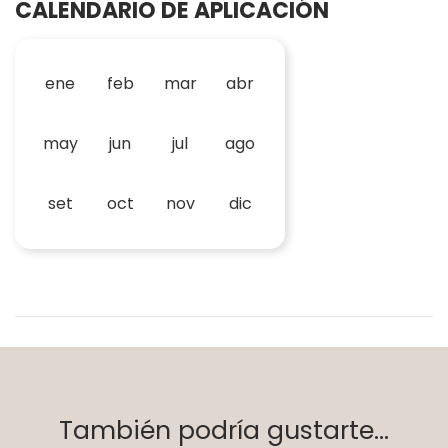
CALENDARIO DE APLICACIÓN
ene
feb
mar
abr
may
jun
jul
ago
set
oct
nov
dic
También podría gustarte...