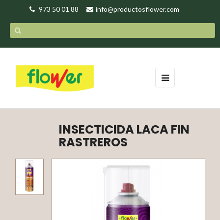
973 50 01 88
info@productosflower.com
Navegación
☰
de
palanca
INSECTICIDA LACA FIN
RASTREROS