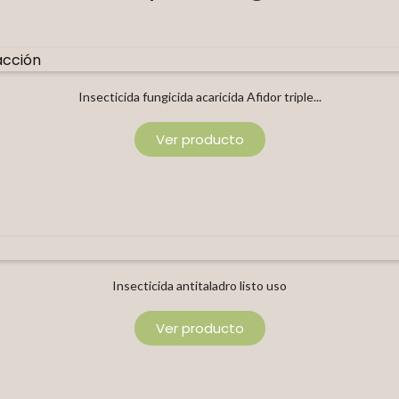
Insecticida fungicida acaricida Afidor triple...
Ver producto
Insecticida antitaladro listo uso
Ver producto