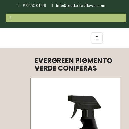
973 50 01 88
info@productosflower.com
Navegación
☰
de
palanca
EVERGREEN PIGMENTO
VERDE CONIFERAS