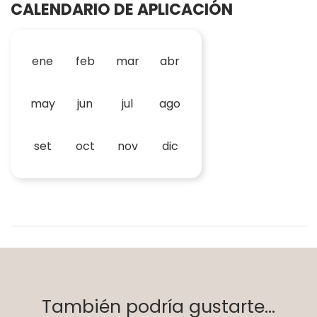
CALENDARIO DE APLICACIÓN
ene
feb
mar
abr
may
jun
jul
ago
set
oct
nov
dic
También podría gustarte...