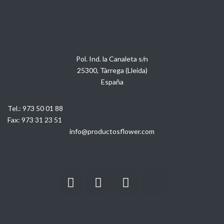
Pol. Ind. la Canaleta s/n
25300, Tàrrega (Lleida)
España
Tel.:
973 50 01 88
Fax:
973 31 23 51
info@productosflower.com