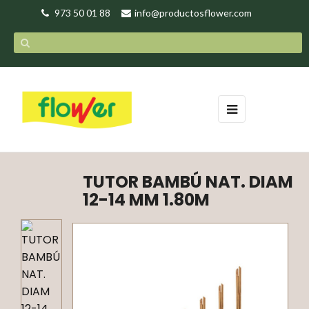
973 50 01 88
info@productosflower.com
Navegación
☰
de
palanca
TUTOR BAMBÚ NAT. DIAM
12-14 MM 1.80M