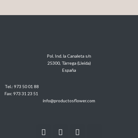
Pol. Ind. la Canaleta s/n
25300, Tàrrega (Lleida)
España
Tel.:
973 50 01 88
Fax:
973 31 23 51
info@productosflower.com