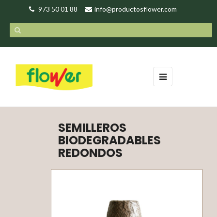
973 50 01 88
info@productosflower.com
Navegación
☰
de
palanca
SEMILLEROS
BIODEGRADABLES
REDONDOS