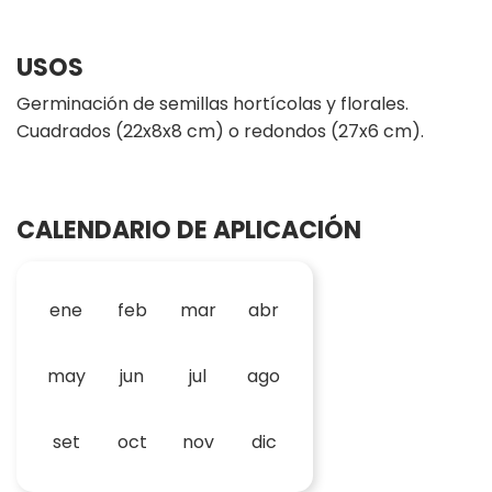
USOS
Germinación de semillas hortícolas y florales.
Cuadrados (22x8x8 cm) o redondos (27x6 cm).
CALENDARIO DE APLICACIÓN
ene
feb
mar
abr
may
jun
jul
ago
set
oct
nov
dic