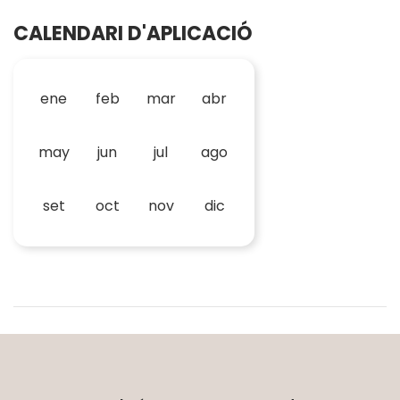
CALENDARI D'APLICACIÓ
ene
feb
mar
abr
may
jun
jul
ago
set
oct
nov
dic