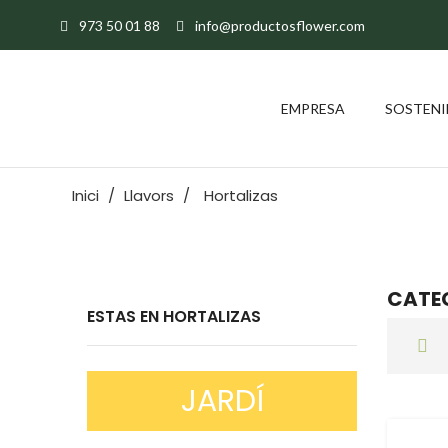
973 50 01 88
info@productosflower.com
EMPRESA
SOSTENI
Inici
Llavors
Hortalizas
CATEG
ESTAS EN HORTALIZAS
JARDÍ