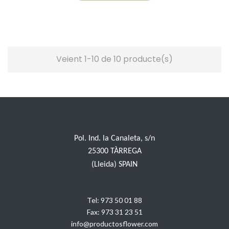
Veient 1-10 de 10 producte(s)
Pol. Ind. la Canaleta, s/n
25300 TÀRREGA
(Lleida) SPAIN
Tel:
973 50 01 88
Fax:
973 31 23 51
info@productosflower.com