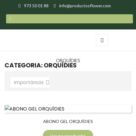
973 50 01 88
info@productosflower.com
Toggle
☰
navigation
ORQUÍDIES
CATEGORIA: ORQUÍDIES
Importància

ABONO GEL ORQUÍDIES
Veure producte