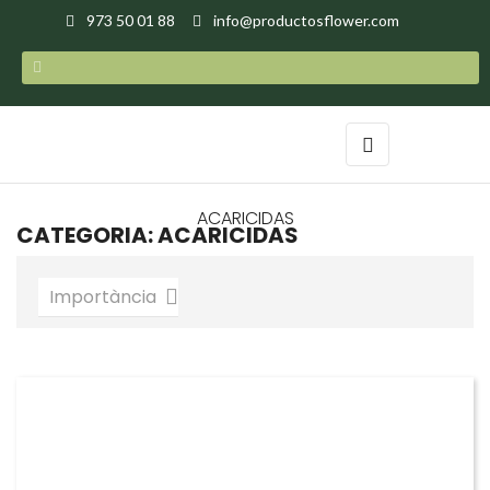
973 50 01 88
info@productosflower.com
Toggle
☰
navigation
ACARICIDAS
CATEGORIA: ACARICIDAS
Importància
