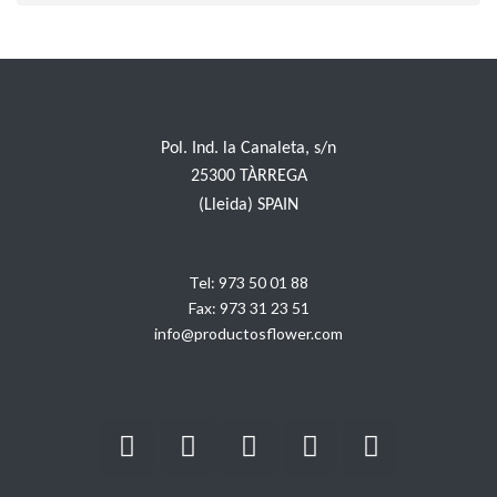
Pol. Ind. la Canaleta, s/n
25300 TÀRREGA
(Lleida) SPAIN
Tel:
973 50 01 88
Fax:
973 31 23 51
info@productosflower.com