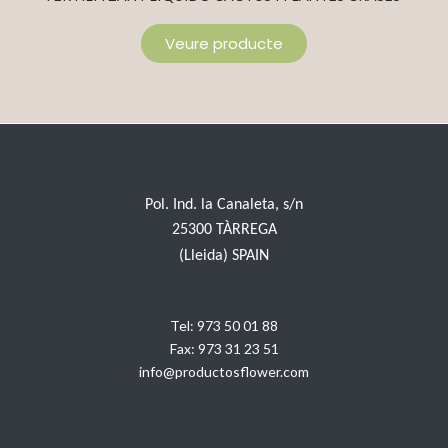
Veure producte
Pol. Ind. la Canaleta, s/n
25300 TÀRREGA
(Lleida) SPAIN
Tel:
973 50 01 88
Fax:
973 31 23 51
info@productosflower.com