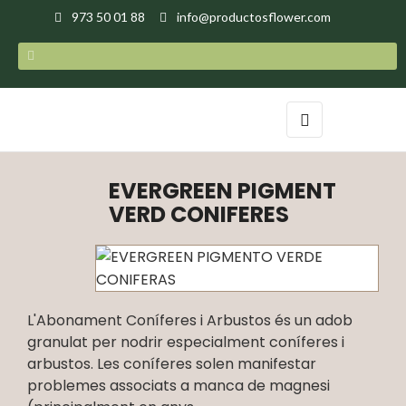
973 50 01 88
info@productosflower.com
Toggle
☰
navigation
EVERGREEN PIGMENT
VERD CONIFERES
L'Abonament Coníferes i Arbustos és un adob
granulat per nodrir especialment coníferes i
arbustos. Les coníferes solen manifestar
problemes associats a manca de magnesi