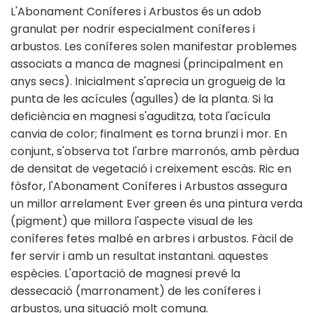
L'Abonament Coníferes i Arbustos és un adob
granulat per nodrir especialment coníferes i
arbustos. Les coníferes solen manifestar problemes
associats a manca de magnesi (principalment en
anys secs). Inicialment s'aprecia un grogueig de la
punta de les acícules (agulles) de la planta. Si la
deficiència en magnesi s'aguditza, tota l'acícula
canvia de color; finalment es torna brunzi i mor. En
conjunt, s'observa tot l'arbre marronós, amb pèrdua
de densitat de vegetació i creixement escàs. Ric en
fòsfor, l'Abonament Coníferes i Arbustos assegura
un millor arrelament Ever green és una pintura verda
(pigment) que millora l'aspecte visual de les
coníferes fetes malbé en arbres i arbustos. Fàcil de
fer servir i amb un resultat instantani. aquestes
espècies. L'aportació de magnesi prevé la
dessecació (marronament) de les coníferes i
arbustos, una situació molt comuna.