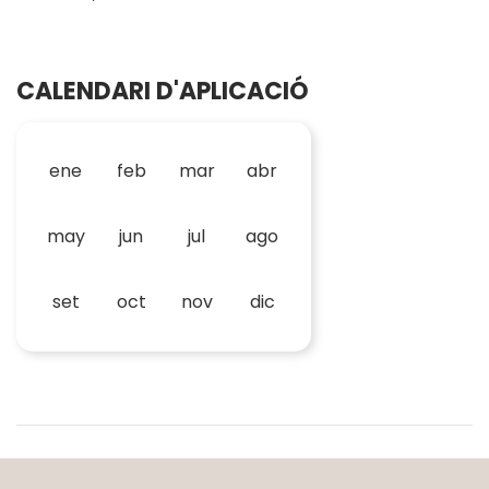
CALENDARI D'APLICACIÓ
ene
feb
mar
abr
may
jun
jul
ago
set
oct
nov
dic