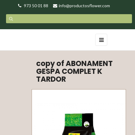
973 50 01 88
info@productosflower.com
Toggle
☰
navigation
copy of ABONAMENT
GESPA COMPLET K
TARDOR