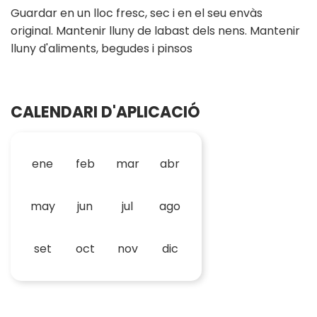
Guardar en un lloc fresc, sec i en el seu envàs
original. Mantenir lluny de labast dels nens. Mantenir
lluny d'aliments, begudes i pinsos
CALENDARI D'APLICACIÓ
ene
feb
mar
abr
may
jun
jul
ago
set
oct
nov
dic