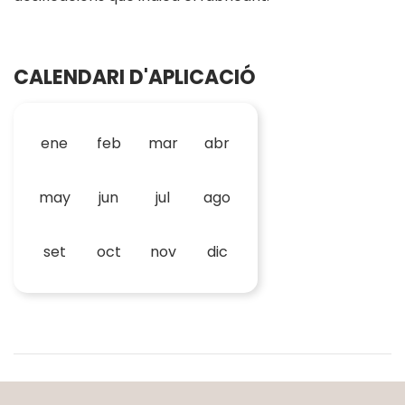
CALENDARI D'APLICACIÓ
ene
feb
mar
abr
may
jun
jul
ago
set
oct
nov
dic