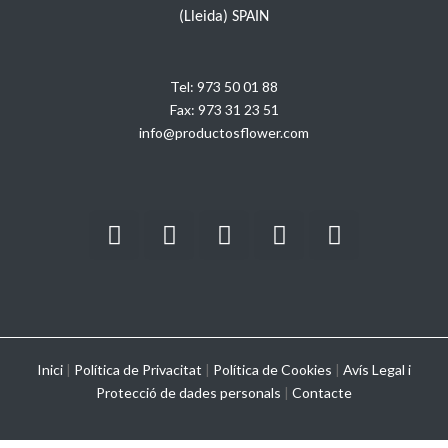
(Lleida) SPAIN
Tel:
973 50 01 88
Fax:
973 31 23 51
info@productosflower.com
Inici
|
Política de Privacitat
|
Política de Cookies
|
Avís Legal i
Protecció de dades personals
|
Contacte