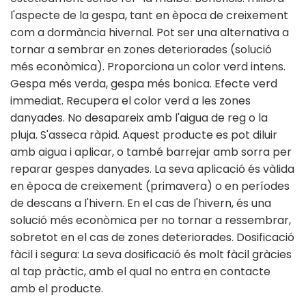
l'aspecte de la gespa, tant en època de creixement
com a dormància hivernal. Pot ser una alternativa a
tornar a sembrar en zones deteriorades (solució
més econòmica). Proporciona un color verd intens.
Gespa més verda, gespa més bonica. Efecte verd
immediat. Recupera el color verd a les zones
danyades. No desapareix amb l'aigua de reg o la
pluja. S'asseca ràpid. Aquest producte es pot diluir
amb aigua i aplicar, o també barrejar amb sorra per
reparar gespes danyades. La seva aplicació és vàlida
en època de creixement (primavera) o en períodes
de descans a l'hivern. En el cas de l'hivern, és una
solució més econòmica per no tornar a ressembrar,
sobretot en el cas de zones deteriorades. Dosificació
fàcil i segura: La seva dosificació és molt fàcil gràcies
al tap pràctic, amb el qual no entra en contacte
amb el producte.