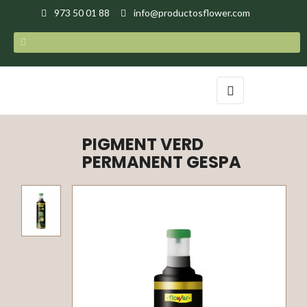
973 50 01 88
info@productosflower.com
Toggle
☰
navigation
PIGMENT VERD
PERMANENT GESPA