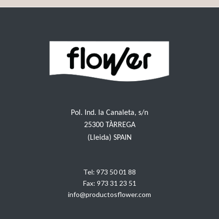
Pol. Ind. la Canaleta, s/n
25300 TÀRREGA
(Lleida) SPAIN
Tel:
973 50 01 88
Fax:
973 31 23 51
info@productosflower.com