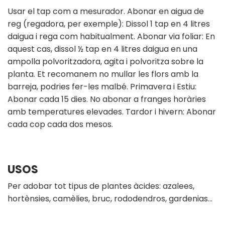
Usar el tap com a mesurador. Abonar en aigua de
reg (regadora, per exemple): Dissol 1 tap en 4 litres
daigua i rega com habitualment. Abonar via foliar: En
aquest cas, dissol ½ tap en 4 litres daigua en una
ampolla polvoritzadora, agita i polvoritza sobre la
planta. Et recomanem no mullar les flors amb la
barreja, podries fer-les malbé. Primavera i Estiu:
Abonar cada 15 dies. No abonar a franges horàries
amb temperatures elevades. Tardor i hivern: Abonar
cada cop cada dos mesos.
USOS
Per adobar tot tipus de plantes àcides: azalees,
hortènsies, camèlies, bruc, rododendros, gardenias…