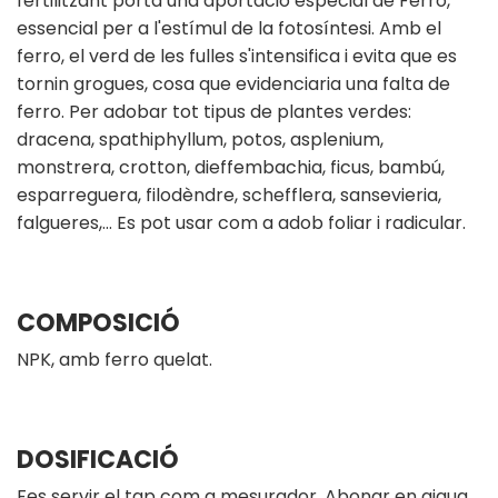
fertilitzant porta una aportació especial de Ferro,
essencial per a l'estímul de la fotosíntesi. Amb el
ferro, el verd de les fulles s'intensifica i evita que es
tornin grogues, cosa que evidenciaria una falta de
ferro. Per adobar tot tipus de plantes verdes:
dracena, spathiphyllum, potos, asplenium,
monstrera, crotton, dieffembachia, ficus, bambú,
esparreguera, filodèndre, schefflera, sansevieria,
falgueres,… Es pot usar com a adob foliar i radicular.
COMPOSICIÓ
NPK, amb ferro quelat.
DOSIFICACIÓ
Fes servir el tap com a mesurador. Abonar en aigua