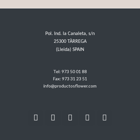
Pol. Ind. la Canaleta, s/n
25300 TÀRREGA
(Lleida) SPAIN
Tel:
973 50 01 88
Fax:
973 31 23 51
info@productosflower.com