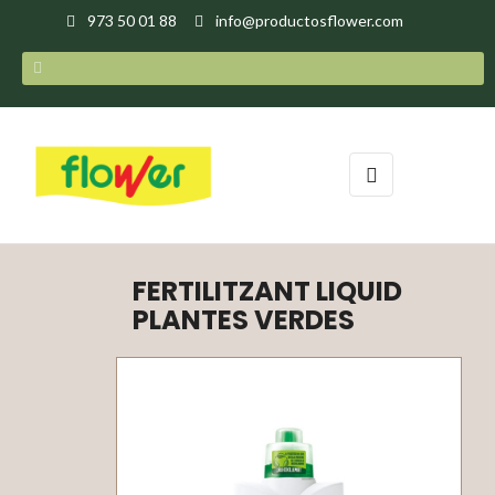
973 50 01 88
info@productosflower.com
Toggle
☰
navigation
FERTILITZANT LIQUID
PLANTES VERDES