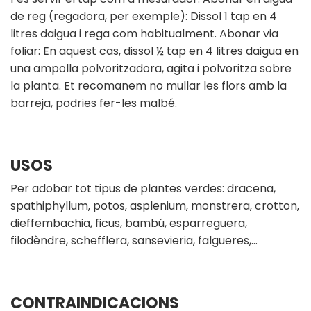
de reg (regadora, per exemple): Dissol 1 tap en 4
litres daigua i rega com habitualment. Abonar via
foliar: En aquest cas, dissol ½ tap en 4 litres daigua en
una ampolla polvoritzadora, agita i polvoritza sobre
la planta. Et recomanem no mullar les flors amb la
barreja, podries fer-les malbé.
USOS
Per adobar tot tipus de plantes verdes: dracena,
spathiphyllum, potos, asplenium, monstrera, crotton,
dieffembachia, ficus, bambú, esparreguera,
filodèndre, schefflera, sansevieria, falgueres,…
CONTRAINDICACIONS