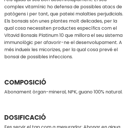
complex vitamínic ho defensa de possibles atacs de
patògens i per tant, que pateixi malalties perjudicials.
Els bonsais són unes plantes molt delicades, per la
qual cosa necessiten productes específics com el
Vitavid Bonsais Platinum 10 que millora el seu sistema
immunològic per afavorir-ne el desenvolupament. A
més indueix les micorizes, per la qual cosa prevé el
bonsai de possibles infeccions.
COMPOSICIÓ
Abonament òrgan-mineral, NPK, guano 100% natural.
DOSIFICACIÓ
Fes servir el tap com a mesurador: Abonar en aigua