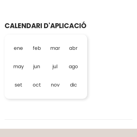
CALENDARI D'APLICACIÓ
ene
feb
mar
abr
may
jun
jul
ago
set
oct
nov
dic