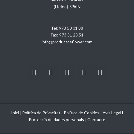
(Lleida) SPAIN
Tel:
973 50 01 88
Fax:
973 31 23 51
info@productosflower.com
Inici
|
Política de Privacitat
|
Política de Cookies
|
Avís Legal i
Protecció de dades personals
|
Contacte