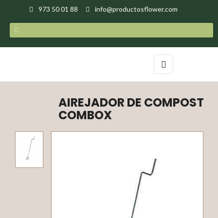
973 50 01 88
info@productosflower.com
Toggle
☰
navigation
AIREJADOR DE COMPOST
COMBOX