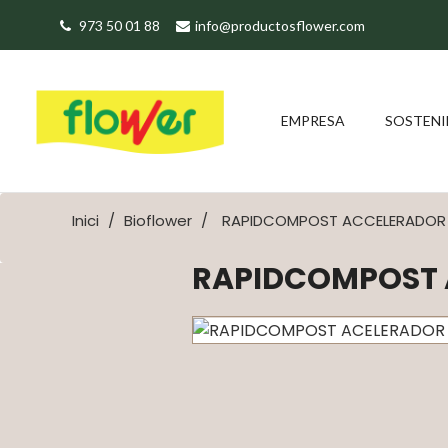
973 50 01 88
info@productosflower.com
EMPRESA
SOSTENI
Inici
Bioflower
RAPIDCOMPOST ACCELERADO
RAPIDCOMPOST