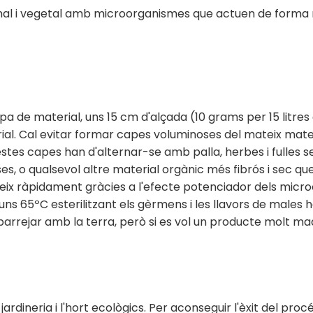
mal i vegetal amb microorganismes que actuen de forma 
 de material, uns 15 cm d'alçada (10 grams per 15 litres 
rial. Cal evitar formar capes voluminoses del mateix ma
tes capes han d'alternar-se amb palla, herbes i fulles se
es, o qualsevol altre material orgànic més fibrós i sec qu
ueix ràpidament gràcies a l'efecte potenciador dels micr
 65ºC esterilitzant els gèrmens i les llavors de males her
r barrejar amb la terra, però si es vol un producte molt 
ineria i l'hort ecològics. Per aconseguir l'èxit del procés i