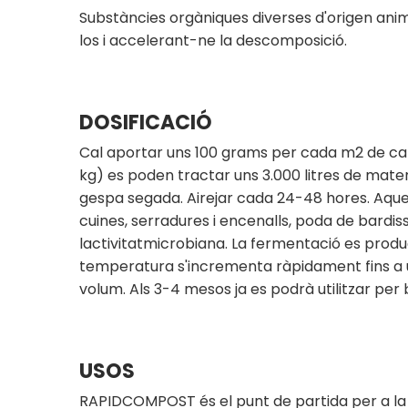
Substàncies orgàniques diverses d'origen ani
los i accelerant-ne la descomposició.
DOSIFICACIÓ
Cal aportar uns 100 grams per cada m2 de capa
kg) es poden tractar uns 3.000 litres de mate
gespa segada. Airejar cada 24-48 hores. Aques
cuines, serradures i encenalls, poda de bardiss
lactivitatmicrobiana. La fermentació es prod
temperatura s'incrementa ràpidament fins a uns
volum. Als 3-4 mesos ja es podrà utilitzar pe
USOS
RAPIDCOMPOST és el punt de partida per a la jard