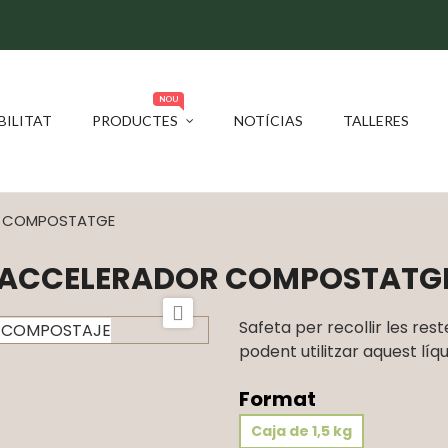
NOU
BILITAT
PRODUCTES
NOTÍCIAS
TALLERES
R COMPOSTATGE
 ACCELERADOR COMPOSTATG

Safeta per recollir les re
podent utilitzar aquest líq
Format
Caja de 1,5 kg