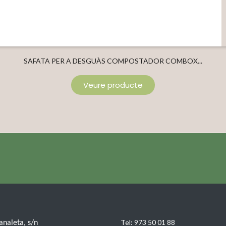
SAFATA PER A DESGUÀS COMPOSTADOR COMBOX...
Veure producte
Tel:
973 50 01 88
Canaleta, s/n