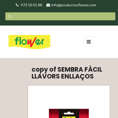
973 50 01 88
info@productosflower.com
Toggle
☰
navigation
copy of SEMBRA FÀCIL
LLAVORS ENLLAÇOS