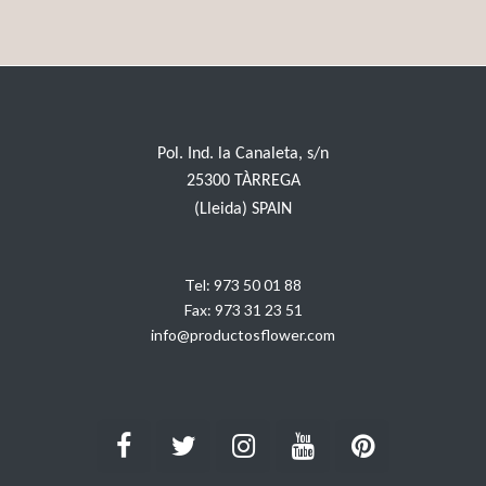
Pol. Ind. la Canaleta, s/n
25300 TÀRREGA
(Lleida) SPAIN
Tel:
973 50 01 88
Fax:
973 31 23 51
info@productosflower.com