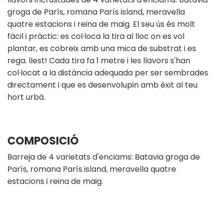
groga de París, romana París island, meravella
quatre estacions i reina de maig. El seu ús és molt
fàcil i pràctic: es col·loca la tira al lloc on es vol
plantar, es cobreix amb una mica de substrat i es
rega. llest! Cada tira fa 1 metre i les llavors s'han
col·locat a la distància adequada per ser sembrades
directament i que es desenvolupin amb èxit al teu
hort urbà.
COMPOSICIÓ
Barreja de 4 varietats d'enciams: Batavia groga de
París, romana París island, meravella quatre
estacions i reina de maig.