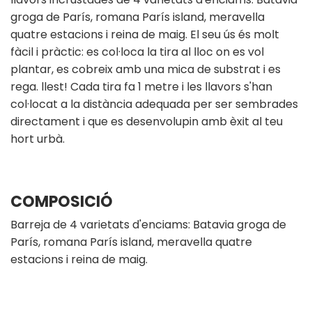
groga de París, romana París island, meravella
quatre estacions i reina de maig. El seu ús és molt
fàcil i pràctic: es col·loca la tira al lloc on es vol
plantar, es cobreix amb una mica de substrat i es
rega. llest! Cada tira fa 1 metre i les llavors s'han
col·locat a la distància adequada per ser sembrades
directament i que es desenvolupin amb èxit al teu
hort urbà.
COMPOSICIÓ
Barreja de 4 varietats d'enciams: Batavia groga de
París, romana París island, meravella quatre
estacions i reina de maig.