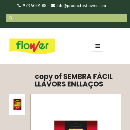
973 50 01 88
info@productosflower.com
Toggle
☰
navigation
copy of SEMBRA FÀCIL
LLAVORS ENLLAÇOS