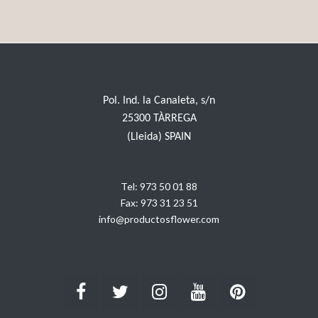
Pol. Ind. la Canaleta, s/n
25300 TÀRREGA
(Lleida) SPAIN
Tel:
973 50 01 88
Fax:
973 31 23 51
info@productosflower.com