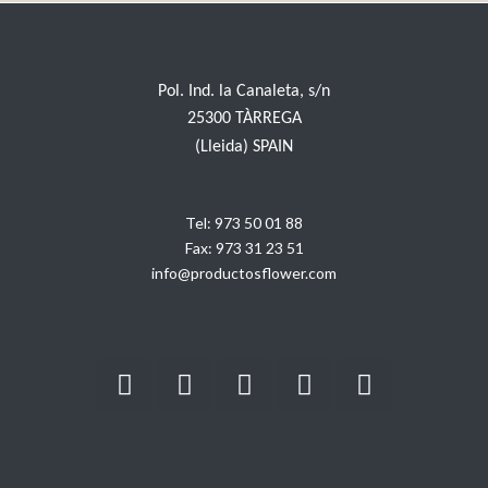
Pol. Ind. la Canaleta, s/n
25300 TÀRREGA
(Lleida) SPAIN
Tel:
973 50 01 88
Fax:
973 31 23 51
info@productosflower.com