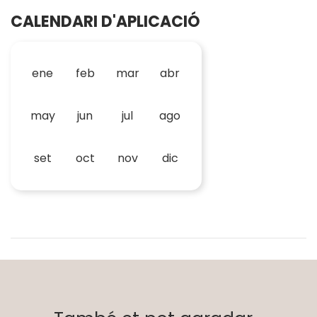
CALENDARI D'APLICACIÓ
ene
feb
mar
abr
may
jun
jul
ago
set
oct
nov
dic