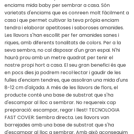
enciams mida baby per sembrar a casa. Són
varietats d'enciams que es conreen molt fàcilment a
casa i que permet cultivar la teva pròpia enciam
tendra i elaborar apetitoses i saboroses amanides.
Les llavors s'han escollit per fer amanides sanes i
riques, amb diferents tonalitats de colors. Per a la
seva sembra, no cal disposar d'un gran espai. N'hi
haurà prou amb un metre quadrat per tenir el
nostre propi hort a casa. El seu gran benefici és que
en pocs dies ja podrem recol·lectar i gaudir de les
fulles d'enciam tendres, que assoliran una mida d'uns
8-12 cm d'alçada. A més de les llavors de flors, el
producte conté una base de substrat que s'ha
d'escampar al lloc a sembrar. No requereix cap
preparació: escampar, regar i llest! TECNOLOGIA
FAST COVER: Sembra directa. Les llavors van
barrejades amb una base de substrat que s'ha
d'escampar al lloc a sembrar. Amb això aconseguim