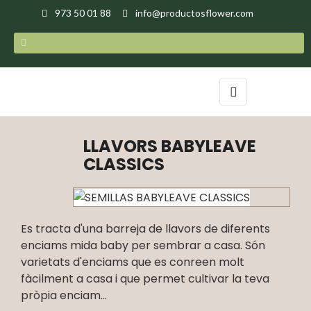
973 50 01 88
info@productosflower.com
Toggle
☰
navigation
LLAVORS BABYLEAVE
CLASSICS
Es tracta d'una barreja de llavors de diferents
enciams mida baby per sembrar a casa. Són
varietats d'enciams que es conreen molt
fàcilment a casa i que permet cultivar la teva
pròpia enciam...