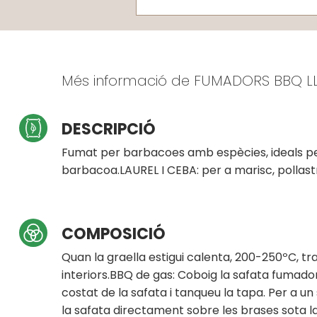
Més informació de FUMADORS BBQ LL
DESCRIPCIÓ
Fumat per barbacoes amb espècies, ideals per
barbacoa.LAUREL I CEBA: per a marisc, pollastre
COMPOSICIÓ
Quan la graella estigui calenta, 200-250ºC, tra
interiors.BBQ de gas: Coboig la safata fumador
costat de la safata i tanqueu la tapa. Per a u
la safata directament sobre les brases sota la 