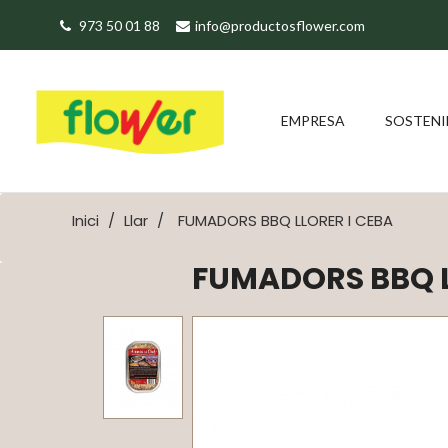
973 50 01 88
info@productosflower.com
EMPRESA
SOSTENI
Inici
Llar
FUMADORS BBQ LLORER I CEBA
FUMADORS BBQ L