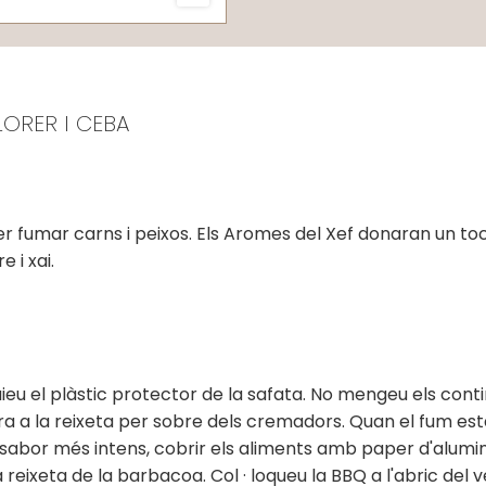
ORER I CEBA
 fumar carns i peixos. Els Aromes del Xef donaran un toc
 i xai.
ieu el plàstic protector de la safata. No mengeu els contin
a a la reixeta per sobre dels cremadors. Quan el fum està
n sabor més intens, cobrir els aliments amb paper d'alumin
reixeta de la barbacoa. Col · loqueu la BBQ a l'abric del 