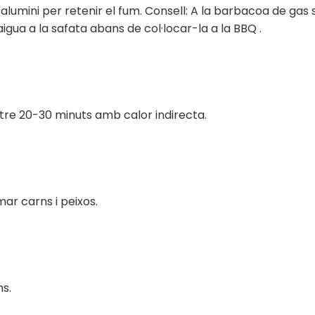
alumini per retenir el fum. Consell: A la barbacoa de gas 
aigua a la safata abans de col·locar-la a la BBQ .
re 20-30 minuts amb calor indirecta.
ar carns i peixos.
ns.