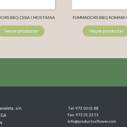
ORS BBQ CEBA I MOSTASSA
FUMMADORS BBQ ROMANÍ I
Veure producte
Veure producte
Tel:
973 50 01 88
Canaleta, s/n
Fax:
973 31 23 51
EGA
info@productosflower.com
IN