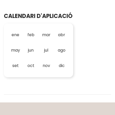
CALENDARI D'APLICACIÓ
ene
feb
mar
abr
may
jun
jul
ago
set
oct
nov
dic