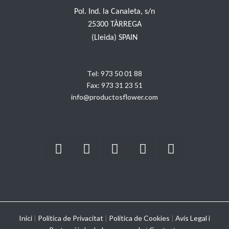
Pol. Ind. la Canaleta, s/n
25300 TÀRREGA
(Lleida) SPAIN
Tel:
973 50 01 88
Fax:
973 31 23 51
info@productosflower.com
Inici
|
Política de Privacitat
|
Política de Cookies
|
Avís Legal i