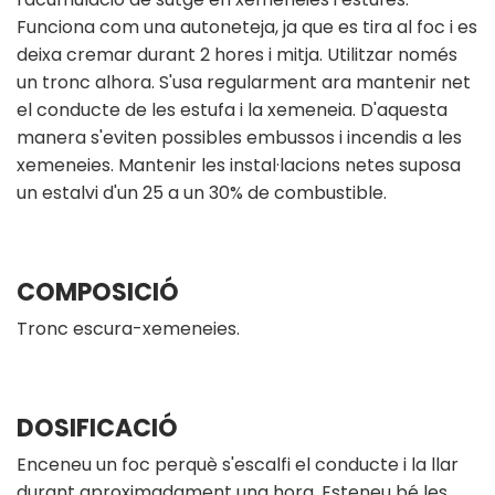
Funciona com una autoneteja, ja que es tira al foc i es
deixa cremar durant 2 hores i mitja. Utilitzar només
un tronc alhora. S'usa regularment ara mantenir net
el conducte de les estufa i la xemeneia. D'aquesta
manera s'eviten possibles embussos i incendis a les
xemeneies. Mantenir les instal·lacions netes suposa
un estalvi d'un 25 a un 30% de combustible.
COMPOSICIÓ
Tronc escura-xemeneies.
DOSIFICACIÓ
Enceneu un foc perquè s'escalfi el conducte i la llar
durant aproximadament una hora. Esteneu bé les