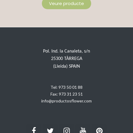
Veure producte
Pol. Ind. la Canaleta, s/n
25300 TÀRREGA
(Lleida) SPAIN
Tel:
973 50 01 88
Fax:
973 31 23 51
info@productosflower.com