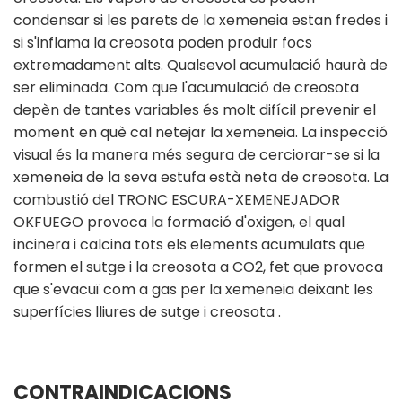
condensar si les parets de la xemeneia estan fredes i
si s'inflama la creosota poden produir focs
extremadament alts. Qualsevol acumulació haurà de
ser eliminada. Com que l'acumulació de creosota
depèn de tantes variables és molt difícil prevenir el
moment en què cal netejar la xemeneia. La inspecció
visual és la manera més segura de cerciorar-se si la
xemeneia de la seva estufa està neta de creosota. La
combustió del TRONC ESCURA-XEMENEJADOR
OKFUEGO provoca la formació d'oxigen, el qual
incinera i calcina tots els elements acumulats que
formen el sutge i la creosota a CO2, fet que provoca
que s'evacuï com a gas per la xemeneia deixant les
superfícies lliures de sutge i creosota .
CONTRAINDICACIONS