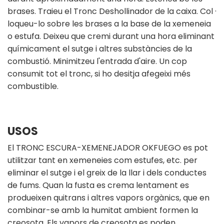
brases. Traieu el Tronc Deshollinador de la caixa. Col ·
loqueu-lo sobre les brases a la base de la xemeneia
o estufa. Deixeu que cremi durant una hora eliminant
químicament el sutge i altres substàncies de la
combustió. Minimitzeu l'entrada d'aire. Un cop
consumit tot el tronc, si ho desitja afegeixi més
combustible.
USOS
El TRONC ESCURA-XEMENEJADOR OKFUEGO es pot
utilitzar tant en xemeneies com estufes, etc. per
eliminar el sutge i el greix de la llar i dels conductes
de fums. Quan la fusta es crema lentament es
produeixen quitrans i altres vapors orgànics, que en
combinar-se amb la humitat ambient formen la
creosota. Els vapors de creosota es poden