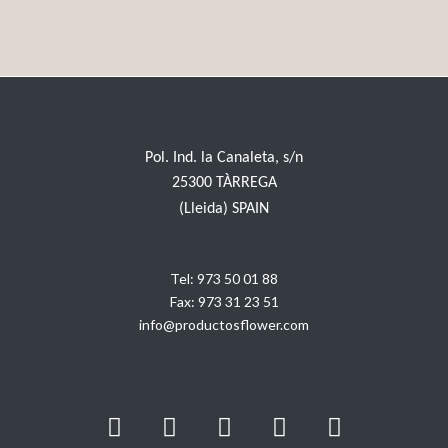
Pol. Ind. la Canaleta, s/n
25300 TÀRREGA
(Lleida) SPAIN
Tel:
973 50 01 88
Fax:
973 31 23 51
info@productosflower.com