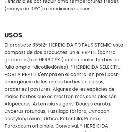
L'eficàcia es pot reduir amb temperatures fredes
(menys de 10ºC) o condicions seques.
USOS
El producte 35512- HERBICIDA TOTAL SISTEMIC està
compost de dos productes: un el PEPTIL (contra
gramínies) i el HERBITEX (contra males herbes de
fulla ampla -dicotiledònies). * HERBICIDA SELECTIU
HORTA PEPTIL s'empra en el control en pre i post-
emergència de les males herbes en cultius,
praderies i pastures. Algunes de les espècies de
males herbes que es mostren més sensibles són:
Alopecurus, Artemisia vulgaris, Daucus carota,
Cyoerus rotundus, Tussilago fàrfara, Cynodon
dactylon, Lolium, Urtica, Potentilla, Rumex,
Taraxacum officinale, Convolvul. * HERBICIDA