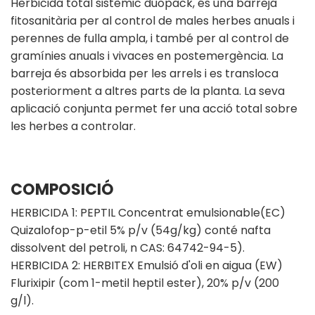
Herbicida total sistèmic duopack, és una barreja
fitosanitària per al control de males herbes anuals i
perennes de fulla ampla, i també per al control de
gramínies anuals i vivaces en postemergència. La
barreja és absorbida per les arrels i es transloca
posteriorment a altres parts de la planta. La seva
aplicació conjunta permet fer una acció total sobre
les herbes a controlar.
COMPOSICIÓ
HERBICIDA 1: PEPTIL Concentrat emulsionable(EC)
Quizalofop-p-etil 5% p/v (54g/kg) conté nafta
dissolvent del petroli, n CAS: 64742-94-5).
HERBICIDA 2: HERBITEX Emulsió d'oli en aigua (EW)
Flurixipir (com 1-metil heptil ester), 20% p/v (200
g/l).