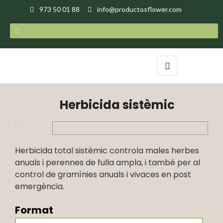
973 50 01 88
info@productosflower.com
Toggle
☰
navigation
Herbicida sistèmic
Herbicida total sistèmic controla males herbes
anuals i perennes de fulla ampla, i també per al
control de gramínies anuals i vivaces en post
emergència.
Format