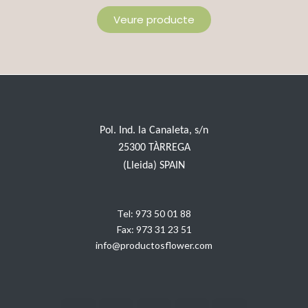
Veure producte
Pol. Ind. la Canaleta, s/n
25300 TÀRREGA
(Lleida) SPAIN
Tel:
973 50 01 88
Fax:
973 31 23 51
info@productosflower.com