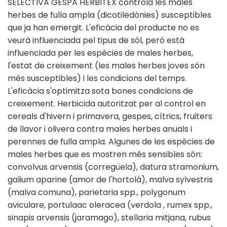
SELECTIVA GESPA HERBITEX controla les males
herbes de fulla ampla (dicotiledònies) susceptibles
que ja han emergit. L'eficàcia del producte no es
veurà influenciada pel tipus de sòl, però està
influenciada per les espècies de males herbes,
l'estat de creixement (les males herbes joves són
més susceptibles) i les condicions del temps.
L'eficàcia s'optimitza sota bones condicions de
creixement. Herbicida autoritzat per al control en
cereals d'hivern i primavera, gespes, cítrics, fruiters
de llavor i olivera contra males herbes anuals i
perennes de fulla ampla. Algunes de les espècies de
males herbes que es mostren més sensibles són:
convolvus arvensis (corregüela), datura stramonium,
galium aparine (amor de l'hortolà), malva sylvestris
(malva comuna), parietaria spp., polygonum
aviculare, portulaac oleracea (verdola , rumex spp.,
sinapis arvensis (jaramago), stellaria mitjana, rubus