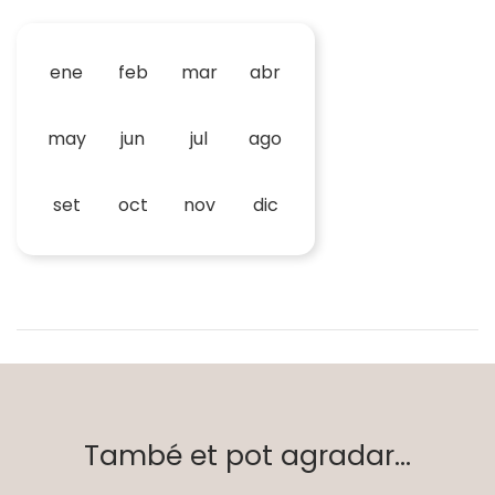
ene
feb
mar
abr
may
jun
jul
ago
set
oct
nov
dic
També et pot agradar...