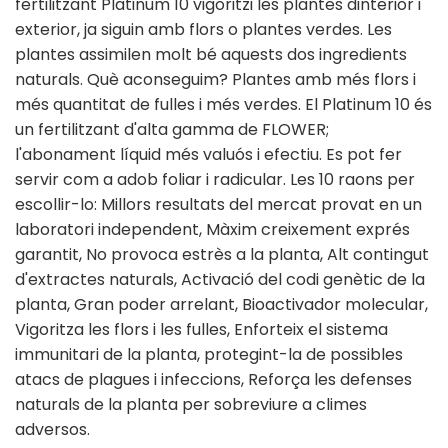
fertilitzant Platinum 10 vigoritzi les plantes dinterior i
exterior, ja siguin amb flors o plantes verdes. Les
plantes assimilen molt bé aquests dos ingredients
naturals. Què aconseguim? Plantes amb més flors i
més quantitat de fulles i més verdes. El Platinum 10 és
un fertilitzant d'alta gamma de FLOWER;
l'abonament líquid més valuós i efectiu. Es pot fer
servir com a adob foliar i radicular. Les 10 raons per
escollir-lo: Millors resultats del mercat provat en un
laboratori independent, Màxim creixement exprés
garantit, No provoca estrès a la planta, Alt contingut
d'extractes naturals, Activació del codi genètic de la
planta, Gran poder arrelant, Bioactivador molecular,
Vigoritza les flors i les fulles, Enforteix el sistema
immunitari de la planta, protegint-la de possibles
atacs de plagues i infeccions, Reforça les defenses
naturals de la planta per sobreviure a climes
adversos.