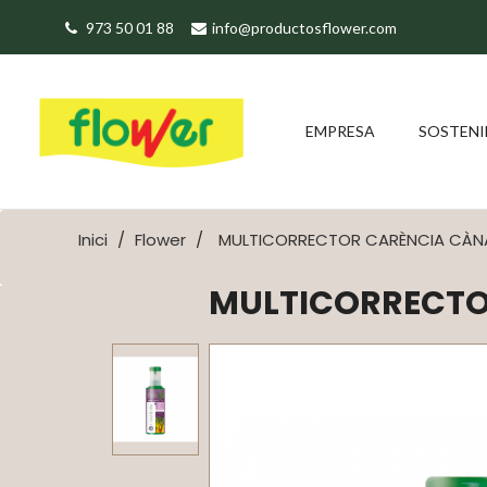
973 50 01 88
info@productosflower.com
EMPRESA
SOSTENI
Inici
Flower
MULTICORRECTOR CARÈNCIA CÀN
MULTICORRECTO