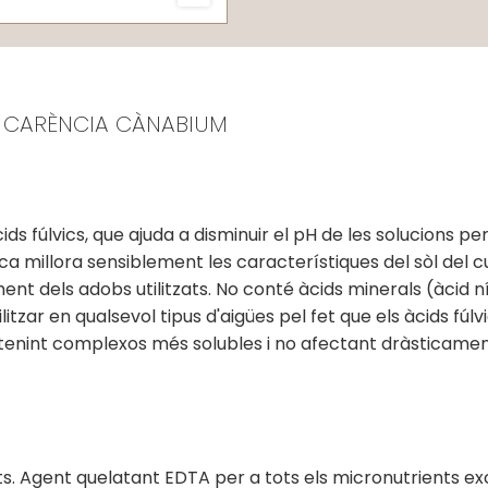
R CARÈNCIA CÀNABIUM
 fúlvics, que ajuda a disminuir el pH de les solucions per 
ca millora sensiblement les característiques del sòl del 
nt dels adobs utilitzats. No conté àcids minerals (àcid nít
litzar en qualsevol tipus d'aigües pel fet que els àcids fúl
tenint complexos més solubles i no afectant dràsticament
. Agent quelatant EDTA per a tots els micronutrients exc