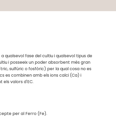
a qualsevol fase del cultiu i qualsevol tipus de
cultiu i posseeix un poder absorbent més gran
ric, sulfúric o fosfòric) per la qual cosa no es
vics es combinen amb els ions calci (Ca) i
 els valors d'EC.
epte per al Ferro (Fe).