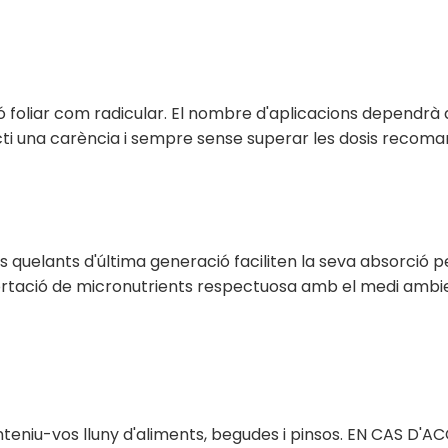
ió foliar com radicular. El nombre d'aplicacions dependrà de
ti una carència i sempre sense superar les dosis recoma
 quelants d'última generació faciliten la seva absorció p
rtació de micronutrients respectuosa amb el medi ambie
anteniu-vos lluny d'aliments, begudes i pinsos. EN CAS 