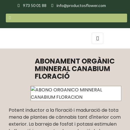
973 50 01 88
info@productosflower.com
Toggle
☰
navigation
ABONAMENT ORGÀNIC
MINNERAL CANABIUM
FLORACIÓ
Potent inductor a la floració i maduració de tota
mena de plantes de cànnabis tant d'interior com
exterior. La barreja de fosfat i potassi estimulen