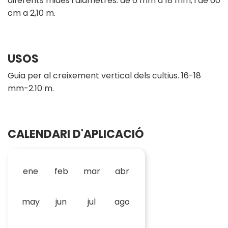
diferents mides i diàmetres: de 6 mm a 18 mm; i de 60
cm a 2,10 m.
USOS
Guia per al creixement vertical dels cultius. 16-18
mm-2.10 m.
CALENDARI D'APLICACIÓ
ene
feb
mar
abr
may
jun
jul
ago