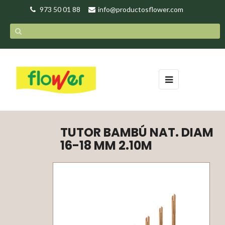
973 50 01 88
info@productosflower.com
Toggle
☰
navigation
TUTOR BAMBÚ NAT. DIAM
16-18 MM 2.10M