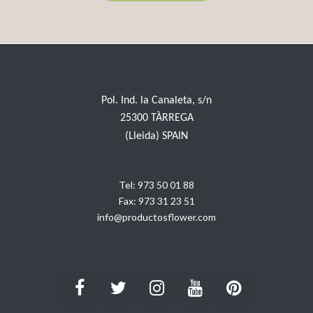
Pol. Ind. la Canaleta, s/n
25300 TÀRREGA
(Lleida) SPAIN
Tel:
973 50 01 88
Fax:
973 31 23 51
info@productosflower.com