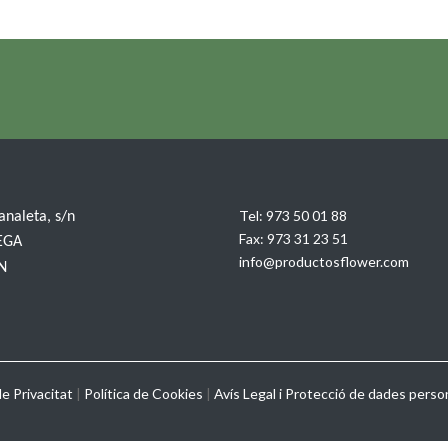
Tel:
973 50 01 88
Canaleta, s/n
Fax:
973 31 23 51
EGA
info@productosflower.com
IN
de Privacitat
|
Política de Cookies
|
Avís Legal i Protecció de dades perso