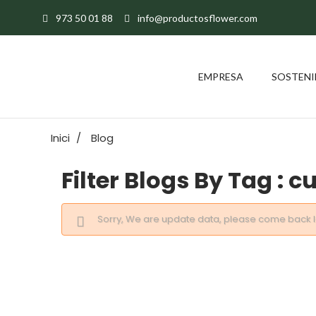
973 50 01 88
info@productosflower.com
EMPRESA
SOSTENI
Inici
Blog
Filter Blogs By Tag :
cu
Sorry, We are update data, please come back la