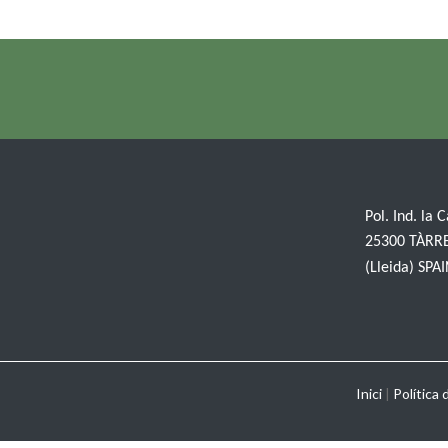
Pol. Ind. la 
25300 TÀRR
(Lleida) SPA
Inici
|
Política 