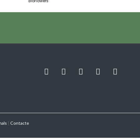
BioFlowers
nals
|
Contacte