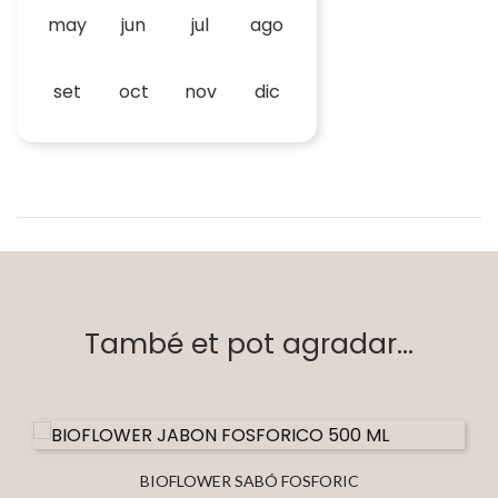
may
jun
jul
ago
set
oct
nov
dic
També et pot agradar...
BIOFLOWER SABÓ FOSFORIC