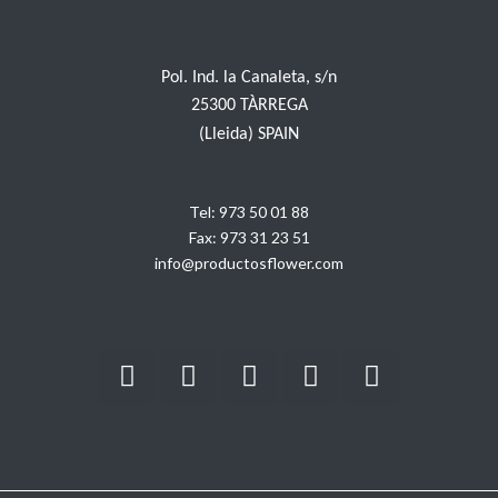
Pol. Ind. la Canaleta, s/n
25300 TÀRREGA
(Lleida) SPAIN
Tel:
973 50 01 88
Fax:
973 31 23 51
info@productosflower.com