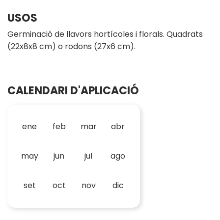
USOS
Germinació de llavors hortícoles i florals. Quadrats
(22x8x8 cm) o rodons (27x6 cm).
CALENDARI D'APLICACIÓ
ene
feb
mar
abr
may
jun
jul
ago
set
oct
nov
dic