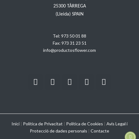
25300 TÀRREGA
(Lleida) SPAIN
Tel:
973 50 01 88
Fax:
973 31 23 51
info@productosflower.com
Inici
|
Política de Privacitat
|
Política de Cookies
|
Avís Legal i
Protecció de dades personals
|
Contacte