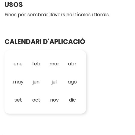
USOS
Eines per sembrar llavors hortícoles i florals.
CALENDARI D'APLICACIÓ
ene
feb
mar
abr
may
jun
jul
ago
set
oct
nov
dic