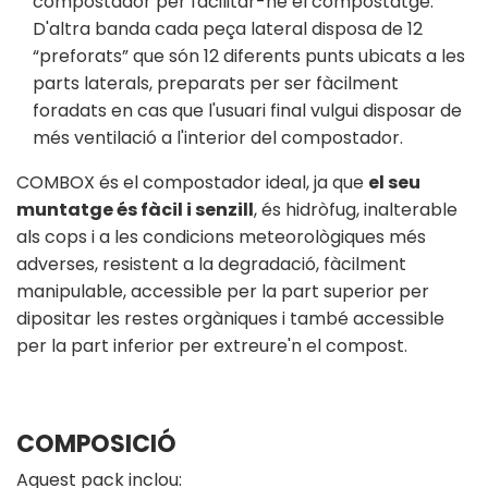
compostador per facilitar-ne el compostatge.
D'altra banda cada peça lateral disposa de 12
“preforats” que són 12 diferents punts ubicats a les
parts laterals, preparats per ser fàcilment
foradats en cas que l'usuari final vulgui disposar de
més ventilació a l'interior del compostador.
COMBOX és el compostador ideal, ja que
el seu
muntatge és fàcil i senzill
, és hidròfug, inalterable
als cops i a les condicions meteorològiques més
adverses, resistent a la degradació, fàcilment
manipulable, accessible per la part superior per
dipositar les restes orgàniques i també accessible
per la part inferior per extreure'n el compost.
COMPOSICIÓ
Aquest pack inclou: