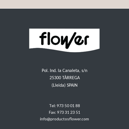
Pol. Ind. la Canaleta, s/n
25300 TÀRREGA
(Lleida) SPAIN
Tel:
973 50 01 88
Fax:
973 31 23 51
info@productosflower.com