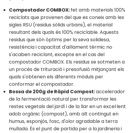
Compostador COMBOX:
fet amb materials 100%
reciclats que provenen del que es coneix amb les
sigles RSU (residus sòlids urbans), el material
resultant dels quals és 100% reciclable. Aquests
residus que són òptims per la seva solidesa,
resistència i capacitat d'aïllament tèrmic no
s'acaben reciclant, excepte en el cas del
compostador COMBOX. Els residus se sotmeten a
un procés de trituració i presofusió mitjançant els
quals s'obtenen els diferents mòduls per
conformar el compostador.
Bossa de 200g de Ràpid Compost:
accelerador
de la fermentació natural per transformar les
restes vegetals del jardí i de la llar en un excel·lent
adob orgànic (compost), amb alt contingut en
humus, esponjós, fosc, d'olor agradable a terra
mullada. És el punt de partida per a la jardineria i