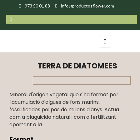
973 50 01 88
info@productosflower.com
Toggle
☰
navigation
TERRA DE DIATOMEES
Mineral d'origen vegetal que s'ha format per
l'acumulació d'algues de fons marins,
fossilificades pel pas de milions d'anys. Actua
com a plaguicida natural i com a fertilitzant
aportant a la...
Format