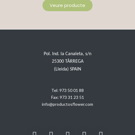
Veure producte
Pol. Ind. la Canaleta, s/n
25300 TÀRREGA
(Lleida) SPAIN
Tel:
973 50 01 88
Fax:
973 31 23 51
info@productosflower.com