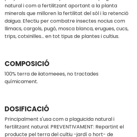
natural i com a fertilitzant aportant a la planta
minerals que milloren la fertilitat del sòl i la retenció
daigua. Efectiu per combatre insectes nocius com
llimacs, cargols, pugó, mosca blanca, erugues, cucs,
trips, cotxinilles… en tot tipus de plantes i cultius.
COMPOSICIÓ
100% terra de iiatomeees, no tractades
químicament.
DOSIFICACIÓ
Principalment s'usa com a plaguicida natural i
fertilitzant natural. PREVENTIVAMENT: Repartint el
producte pel terra del cultiu -jardí o hort- de