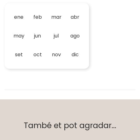
ene
feb
mar
abr
may
jun
jul
ago
set
oct
nov
dic
També et pot agradar...