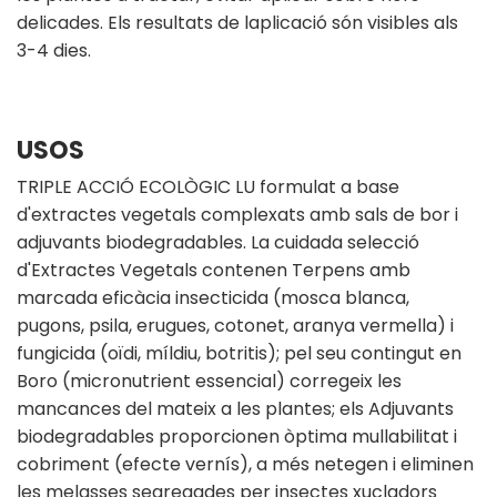
delicades. Els resultats de laplicació són visibles als
3-4 dies.
USOS
TRIPLE ACCIÓ ECOLÒGIC LU formulat a base
d'extractes vegetals complexats amb sals de bor i
adjuvants biodegradables. La cuidada selecció
d'Extractes Vegetals contenen Terpens amb
marcada eficàcia insecticida (mosca blanca,
pugons, psila, erugues, cotonet, aranya vermella) i
fungicida (oïdi, míldiu, botritis); pel seu contingut en
Boro (micronutrient essencial) corregeix les
mancances del mateix a les plantes; els Adjuvants
biodegradables proporcionen òptima mullabilitat i
cobriment (efecte vernís), a més netegen i eliminen
les melasses segregades per insectes xucladors