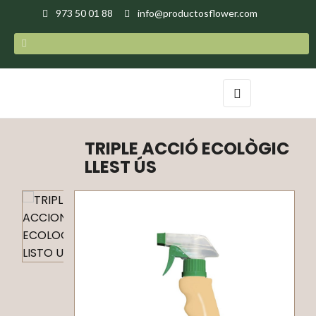
973 50 01 88
info@productosflower.com
Toggle
☰
navigation
TRIPLE ACCIÓ ECOLÒGIC
LLEST ÚS