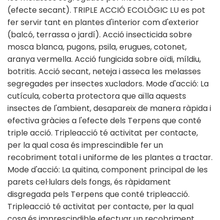
(efecte secant). TRIPLE ACCIÓ ECOLÒGIC LU es pot
fer servir tant en plantes d'interior com d'exterior
(balcó, terrassa o jardí). Acció insecticida sobre
mosca blanca, pugons, psila, erugues, cotonet,
aranya vermella. Acció fungicida sobre oïdi, míldiu,
botritis. Acció secant, neteja i asseca les melasses
segregades per insectes xucladors. Mode d'acció: La
cutícula, coberta protectora que aïlla aquests
insectes de l'ambient, desapareix de manera ràpida i
efectiva gràcies a l'efecte dels Terpens que conté
triple acció. Tripleacció té activitat per contacte,
per la qual cosa és imprescindible fer un
recobriment total i uniforme de les plantes a tractar.
Mode d'acció: La quitina, component principal de les
parets cel·lulars dels fongs, és ràpidament
disgregada pels Terpens que conté tripleacció.
Tripleacció té activitat per contacte, per la qual
cosa és imprescindible efectuar un recobriment