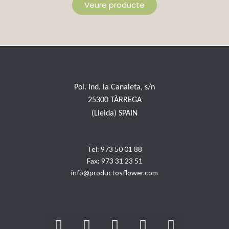
Veure producte
Pol. Ind. la Canaleta, s/n
25300 TÀRREGA
(Lleida) SPAIN
Tel:
973 50 01 88
Fax:
973 31 23 51
info@productosflower.com