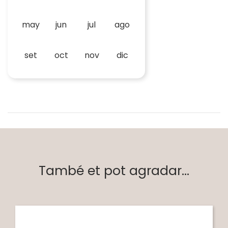
may
jun
jul
ago
set
oct
nov
dic
També et pot agradar...