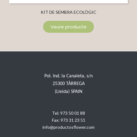
KIT DE SEMBRA ECOLÒGIC
Veure producte
Pol. Ind. la Canaleta, s/n
25300 TÀRREGA
(Lleida) SPAIN
Tel:
973 50 01 88
Fax:
973 31 23 51
info@productosflower.com