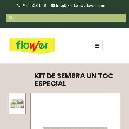
973 50 01 88
info@productosflower.com
Toggle
☰
navigation
KIT DE SEMBRA UN TOC
ESPECIAL