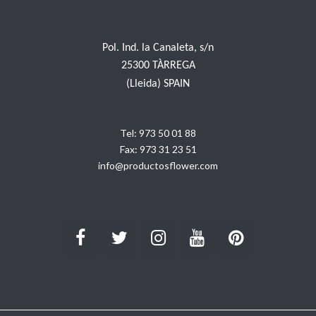
Pol. Ind. la Canaleta, s/n
25300 TÀRREGA
(Lleida) SPAIN
Tel:
973 50 01 88
Fax:
973 31 23 51
info@productosflower.com