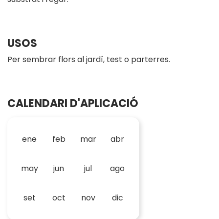
USOS
Per sembrar flors al jardí, test o parterres.
CALENDARI D'APLICACIÓ
ene
feb
mar
abr
may
jun
jul
ago
set
oct
nov
dic