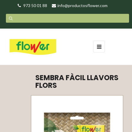
973 50 01 88
info@productosflower.com
Toggle
☰
navigation
SEMBRA FÀCIL LLAVORS
FLORS