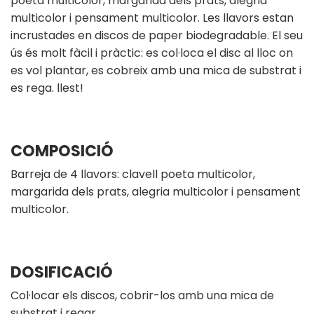
poeta multicolor, margarida dels prats, alegria
multicolor i pensament multicolor. Les llavors estan
incrustades en discos de paper biodegradable. El seu
ús és molt fàcil i pràctic: es col·loca el disc al lloc on
es vol plantar, es cobreix amb una mica de substrat i
es rega. llest!
COMPOSICIÓ
Barreja de 4 llavors: clavell poeta multicolor,
margarida dels prats, alegria multicolor i pensament
multicolor.
DOSIFICACIÓ
Col·locar els discos, cobrir-los amb una mica de
substrat i regar.