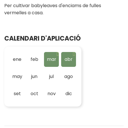
Per cultivar babyleaves d'enciams de fulles
vermelles a casa.
CALENDARI D'APLICACIÓ
ene
feb
mar
abr
may
jun
jul
ago
set
oct
nov
dic