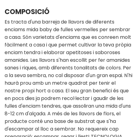
COMPOSICIÓ
Es tracta d'una barreja de llavors de diferents
enciams mida baby de fulles vermelles per sembrar
a casa. Són varietats d'enciams que es conreen molt
fàcilment a casa i que permet cultivar la teva pròpia
enciam tendra i elaborar apetitoses i saboroses
amanides. Les llavors s'han escollit per fer amanides
sanes i riques, amb diferents tonalitats de colors. Per
a la seva sembra, no cal disposar d'un gran espai. N'hi
haurà prou amb un metre quadrat per tenir el
nostre propi hort a casa. El seu gran benefici és que
en pocs dies ja podrem recol·lectar i gaudir de les
fulles d'enciam tendres, que assoliran una mida d'uns
8-12 cm d'alçada. A més de les llavors de flors, el
producte conté una base de substrat que s'ha
d'escampar al lloc a sembrar. No requereix cap
preparació: escampar, regar i llest! TECNOLOGIA