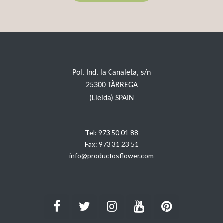
Pol. Ind. la Canaleta, s/n
25300 TÀRREGA
(Lleida) SPAIN
Tel:
973 50 01 88
Fax:
973 31 23 51
info@productosflower.com