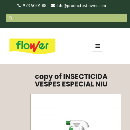
973 50 01 88
info@productosflower.com
Toggle
☰
navigation
copy of INSECTICIDA
VESPES ESPECIAL NIU