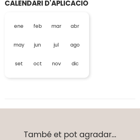
CALENDARI D'APLICACIÓ
ene
feb
mar
abr
may
jun
jul
ago
set
oct
nov
dic
També et pot agradar...