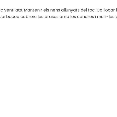
entilats. Mantenir els nens allunyats del foc. Col·locar 
barbacoa cobreixi les brases amb les cendres i mulli-les 