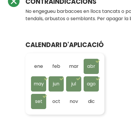
CONTRAINDICACIONS
No engegueu barbacoes en llocs tancats o poc v
tendals, arbustos o semblants. Per apagar la 
CALENDARI D'APLICACIÓ
ene
feb
mar
abr
may
jun
jul
ago
set
oct
nov
dic