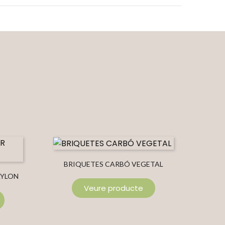
BRIQUETES CARBÓ VEGETAL
AYLON
OV
Veure producte