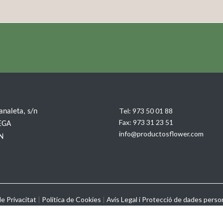
Tel:
973 50 01 88
Canaleta, s/n
Fax:
973 31 23 51
EGA
info@productosflower.com
IN
de Privacitat
|
Política de Cookies
|
Avís Legal i Protecció de dades perso