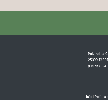
Pol. Ind. la 
25300 TÀRR
(Lleida) SPA
Inici
|
Política 