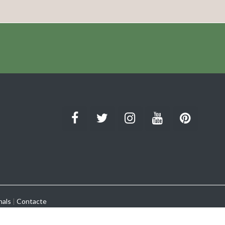
nals
|
Contacte