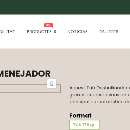
NOU
BILITAT
PRODUCTES
NOTÍCIAS
TALLERES
MENEJADOR

Aquest Tub Deshollinador e
greixos i incrustacions en 
principal característica de
Format
Tub 175 gr.