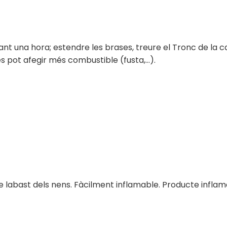
t una hora; estendre les brases, treure el Tronc de la cai
s pot afegir més combustible (fusta,…).
de labast dels nens. Fàcilment inflamable. Producte inflam