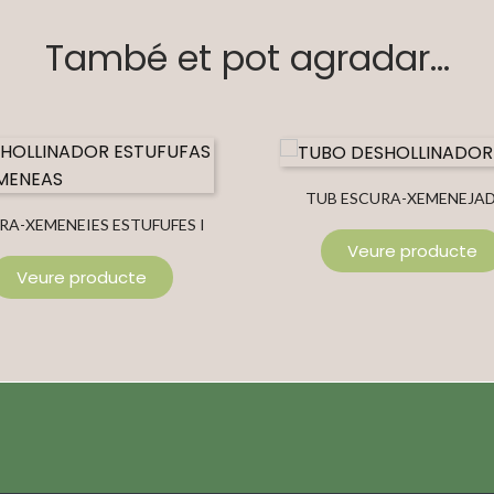
També et pot agradar...
TUB ESCURA-XEMENEJA
RA-XEMENEIES ESTUFUFES I
Veure producte
LLARS DE FOC
Veure producte