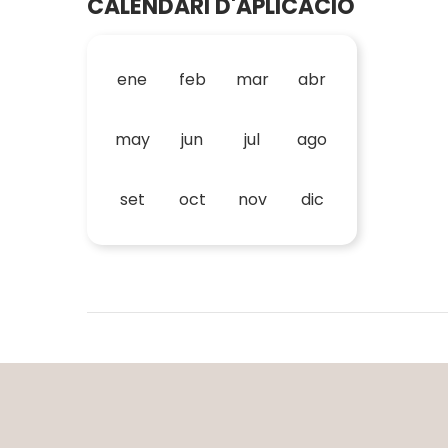
CALENDARI D'APLICACIÓ
ene
feb
mar
abr
may
jun
jul
ago
set
oct
nov
dic