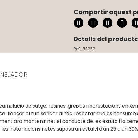
Compartir aquest p
Detalls del producte
Ref.: 50252
ENEJADOR
lació de sutge, resines, greixos i incrustacions en xeme
al llençar el tub sencer al foc i esperar que es consumeix
ment ara mantenir net el conducte de les estufa i la xem
les instal·lacions netes suposa un estalvi d'un 25 a un 30