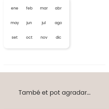
ene
feb
mar
abr
may
jun
jul
ago
set
oct
nov
dic
També et pot agradar...