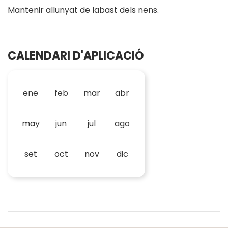
Mantenir allunyat de labast dels nens.
CALENDARI D'APLICACIÓ
ene
feb
mar
abr
may
jun
jul
ago
set
oct
nov
dic