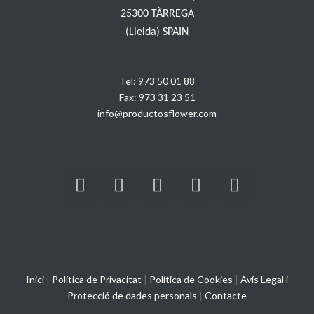
25300 TÀRREGA
(Lleida) SPAIN
Tel:
973 50 01 88
Fax:
973 31 23 51
info@productosflower.com
Inici
|
Política de Privacitat
|
Política de Cookies
|
Avís Legal i
Protecció de dades personals
|
Contacte