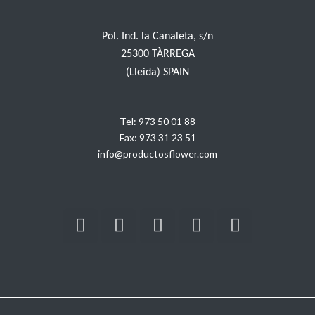
Pol. Ind. la Canaleta, s/n
25300 TÀRREGA
(Lleida) SPAIN
Tel:
973 50 01 88
Fax:
973 31 23 51
info@productosflower.com