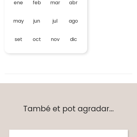
ene
feb
mar
abr
may
jun
jul
ago
set
oct
nov
dic
També et pot agradar...