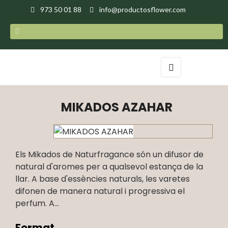
973 50 01 88
info@productosflower.com
Toggle
☰
navigation
MIKADOS AZAHAR
Els Mikados de Naturfragance són un difusor de
natural d'aromes per a qualsevol estança de la
llar. A base d'essències naturals, les varetes
difonen de manera natural i progressiva el
perfum. A...
Format