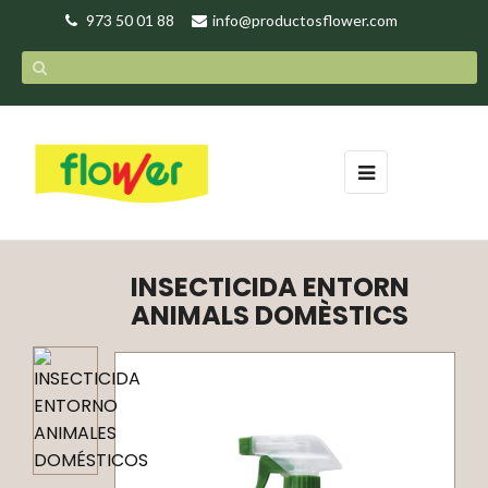
973 50 01 88
info@productosflower.com
Toggle
☰
navigation
INSECTICIDA ENTORN
ANIMALS DOMÈSTICS