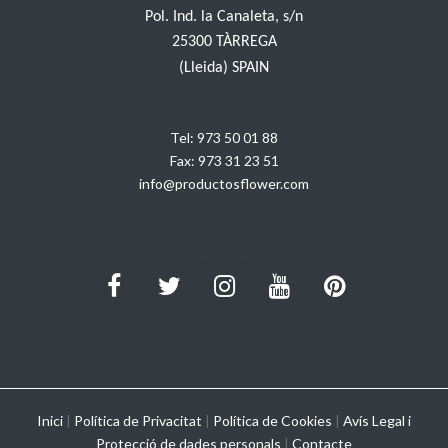
Pol. Ind. la Canaleta, s/n
25300 TÀRREGA
(Lleida) SPAIN
Tel:
973 50 01 88
Fax:
973 31 23 51
info@productosflower.com
Inici
|
Política de Privacitat
|
Política de Cookies
|
Avís Legal i
Protecció de dades personals
|
Contacte