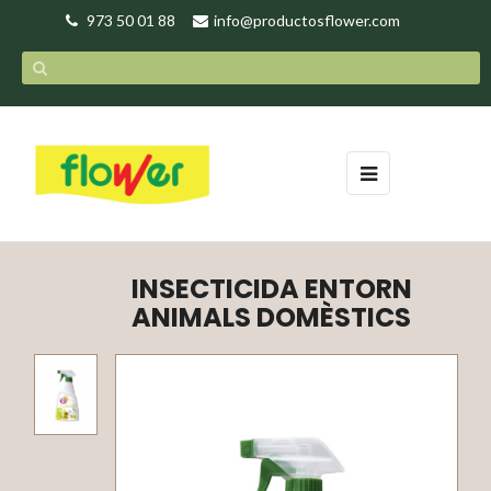
973 50 01 88
info@productosflower.com
Toggle
☰
navigation
INSECTICIDA ENTORN
ANIMALS DOMÈSTICS