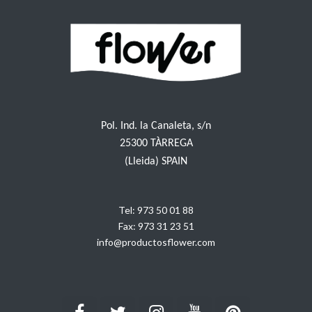
Pol. Ind. la Canaleta, s/n
25300 TÀRREGA
(Lleida) SPAIN
Tel:
973 50 01 88
Fax:
973 31 23 51
info@productosflower.com